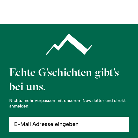
Region
Service
Echte G’schichten gibt’s
bei uns.
Nichts mehr verpassen mit unserem Newsletter und direkt
anmelden.
E-
Mail
Adresse
eingeben