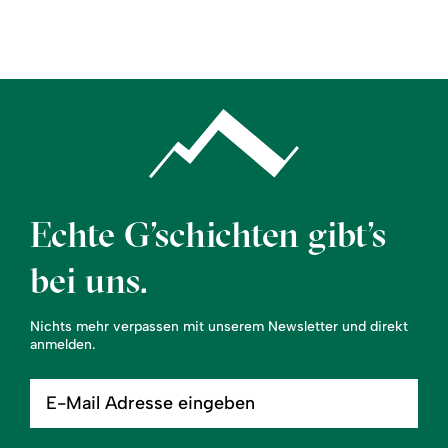
Region
Service
Echte G’schichten gibt’s
bei uns.
Nichts mehr verpassen mit unserem Newsletter und direkt
anmelden.
E-
Mail
Adresse
eingeben