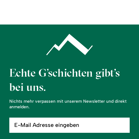
Region
Service
Echte G’schichten gibt’s
bei uns.
Nichts mehr verpassen mit unserem Newsletter und direkt
anmelden.
E-
Mail
Adresse
eingeben