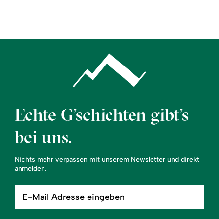
Region
Service
Echte G’schichten gibt’s
bei uns.
Nichts mehr verpassen mit unserem Newsletter und direkt
anmelden.
E-
Mail
Adresse
eingeben