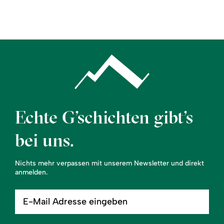
Region
Service
Echte G’schichten gibt’s
bei uns.
Nichts mehr verpassen mit unserem Newsletter und direkt
anmelden.
E-
Mail
Adresse
eingeben