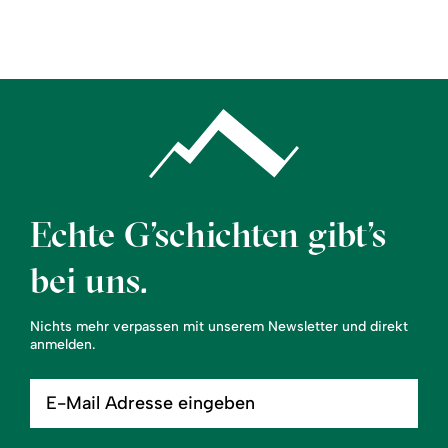
Region
Service
Echte G’schichten gibt’s
bei uns.
Nichts mehr verpassen mit unserem Newsletter und direkt
anmelden.
E-
Mail
Adresse
eingeben