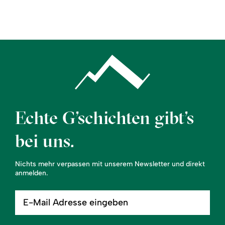
Region
Service
Echte G’schichten gibt’s
bei uns.
Nichts mehr verpassen mit unserem Newsletter und direkt
anmelden.
E-
Mail
Adresse
eingeben