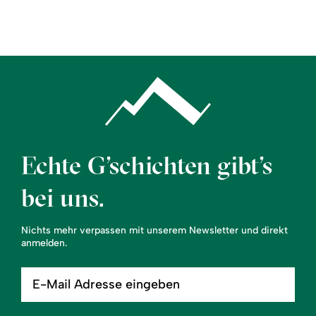
Region
Service
Echte G’schichten gibt’s
bei uns.
Nichts mehr verpassen mit unserem Newsletter und direkt
anmelden.
E-
Mail
Adresse
eingeben