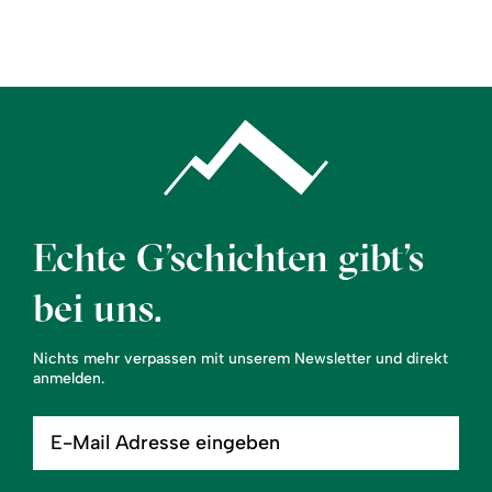
Region
Service
Echte G’schichten gibt’s
bei uns.
Nichts mehr verpassen mit unserem Newsletter und direkt
anmelden.
E-
Mail
Adresse
eingeben