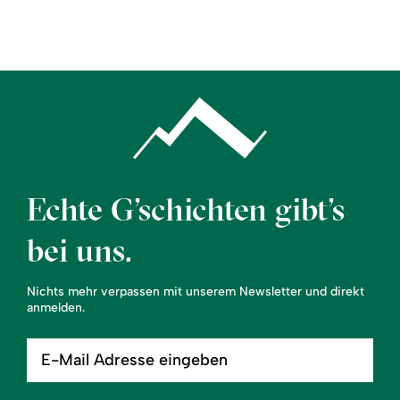
Region
Service
Echte G’schichten gibt’s
bei uns.
Nichts mehr verpassen mit unserem Newsletter und direkt
anmelden.
E-
Mail
Adresse
eingeben