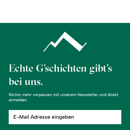
Region
Service
Echte G’schichten gibt’s
bei uns.
Nichts mehr verpassen mit unserem Newsletter und direkt
anmelden.
E-
Mail
Adresse
eingeben