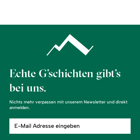
Region
Service
Echte G’schichten gibt’s
bei uns.
Nichts mehr verpassen mit unserem Newsletter und direkt
anmelden.
E-
Mail
Adresse
eingeben