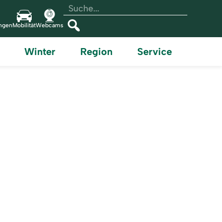
Volltextsuche
Suchtext
einfügen
ungen
Mobilität
Webcams
Suchen
Winter
Region
Service