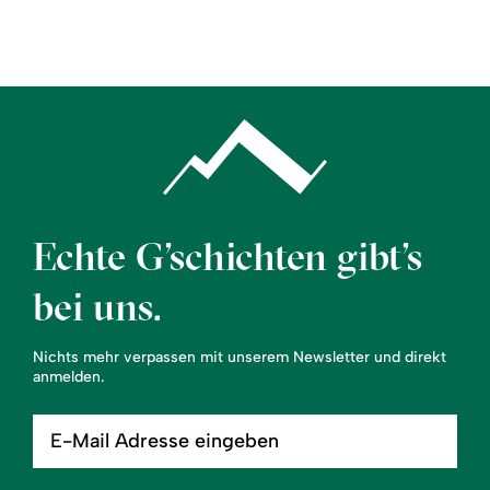
Region
Service
Echte G’schichten gibt’s
bei uns.
Nichts mehr verpassen mit unserem Newsletter und direkt
anmelden.
E-
Mail
Adresse
eingeben