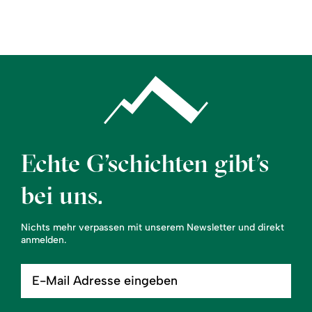
Region
Service
Echte G’schichten gibt’s
bei uns.
Nichts mehr verpassen mit unserem Newsletter und direkt
anmelden.
E-
Mail
Adresse
eingeben