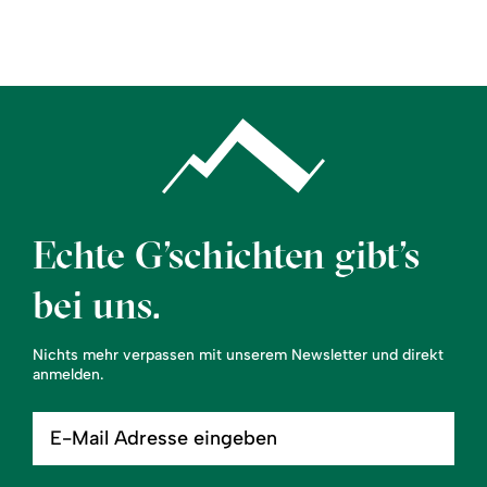
Region
Service
Echte G’schichten gibt’s
bei uns.
Nichts mehr verpassen mit unserem Newsletter und direkt
anmelden.
E-
Mail
Adresse
eingeben