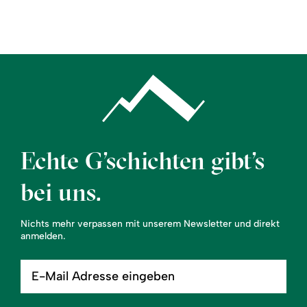
Region
Service
Echte G’schichten gibt’s
bei uns.
Nichts mehr verpassen mit unserem Newsletter und direkt
anmelden.
E-
Mail
Adresse
eingeben