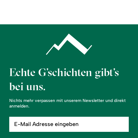
Region
Service
Echte G’schichten gibt’s
bei uns.
Nichts mehr verpassen mit unserem Newsletter und direkt
anmelden.
E-
Mail
Adresse
eingeben