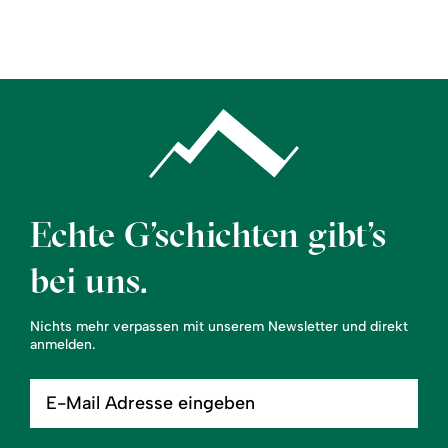
Region
Service
Echte G’schichten gibt’s
bei uns.
Nichts mehr verpassen mit unserem Newsletter und direkt
anmelden.
E-
Mail
Adresse
eingeben