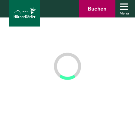
Zum
Zur
Zur
Zum
Buchen
Men
Hauptinhalt
Suche
Navigation
Footer
Menü
schl
springen
springen
springen
springen
bcams
Urlaub
buchen
Sommer
Winter