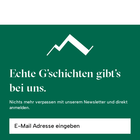
Region
Service
Echte G’schichten gibt’s
bei uns.
Nichts mehr verpassen mit unserem Newsletter und direkt
anmelden.
E-
Mail
Adresse
eingeben