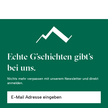
Region
Service
Echte G’schichten gibt’s
bei uns.
Nichts mehr verpassen mit unserem Newsletter und direkt
anmelden.
E-
Mail
Adresse
eingeben