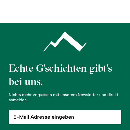
Region
Service
Echte G’schichten gibt’s
bei uns.
Nichts mehr verpassen mit unserem Newsletter und direkt
anmelden.
E-
Mail
Adresse
eingeben