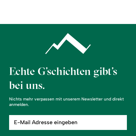
Region
Service
Echte G’schichten gibt’s
bei uns.
Nichts mehr verpassen mit unserem Newsletter und direkt
anmelden.
E-
Mail
Adresse
eingeben