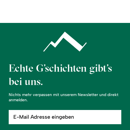
Region
Service
Echte G’schichten gibt’s
bei uns.
Nichts mehr verpassen mit unserem Newsletter und direkt
anmelden.
E-
Mail
Adresse
eingeben