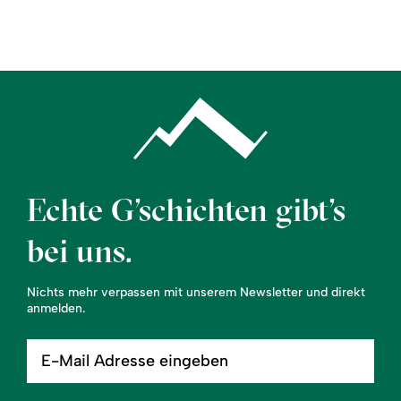
Region
Service
Echte G’schichten gibt’s
bei uns.
Nichts mehr verpassen mit unserem Newsletter und direkt
anmelden.
E-
Mail
Adresse
eingeben