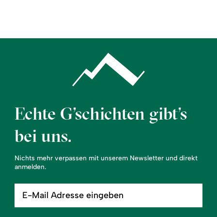
Region
Service
Echte G’schichten gibt’s
bei uns.
Nichts mehr verpassen mit unserem Newsletter und direkt
anmelden.
E-
Mail
Adresse
eingeben