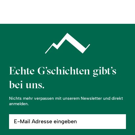
Region
Service
Echte G’schichten gibt’s
bei uns.
Nichts mehr verpassen mit unserem Newsletter und direkt
anmelden.
E-
Mail
Adresse
eingeben