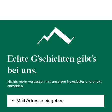
Region
Service
Echte G’schichten gibt’s
bei uns.
Nichts mehr verpassen mit unserem Newsletter und direkt
anmelden.
E-
Mail
Adresse
eingeben