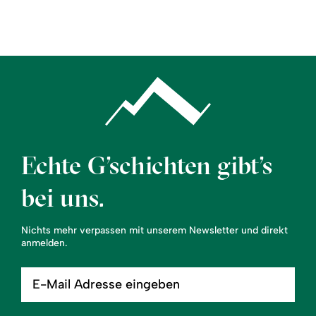
Region
Service
Echte G’schichten gibt’s
bei uns.
Nichts mehr verpassen mit unserem Newsletter und direkt
anmelden.
E-
Mail
Adresse
eingeben