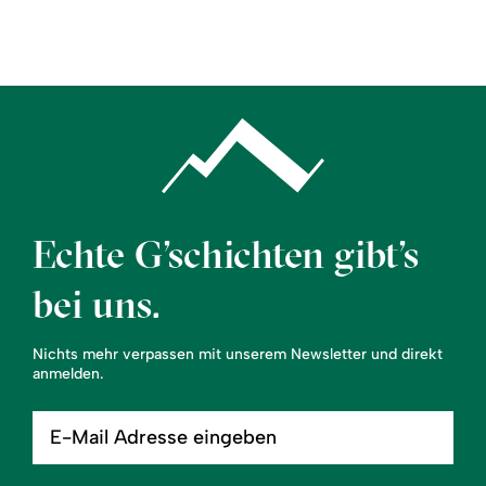
Region
Service
Echte G’schichten gibt’s
bei uns.
Nichts mehr verpassen mit unserem Newsletter und direkt
anmelden.
E-
Mail
Adresse
eingeben