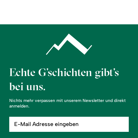
Region
Service
Echte G’schichten gibt’s
bei uns.
Nichts mehr verpassen mit unserem Newsletter und direkt
anmelden.
E-
Mail
Adresse
eingeben