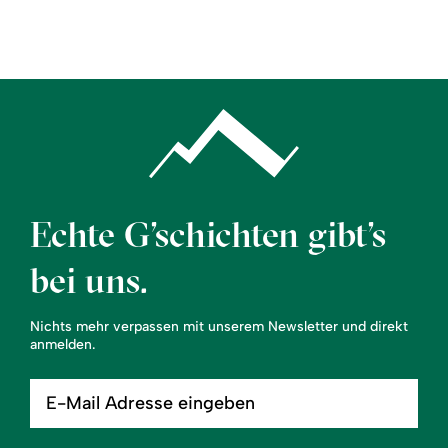
Region
Service
Echte G’schichten gibt’s
bei uns.
Nichts mehr verpassen mit unserem Newsletter und direkt
anmelden.
E-
Mail
Adresse
eingeben