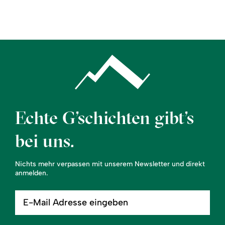
Region
Service
Echte G’schichten gibt’s
bei uns.
Nichts mehr verpassen mit unserem Newsletter und direkt
anmelden.
E-
Mail
Adresse
eingeben