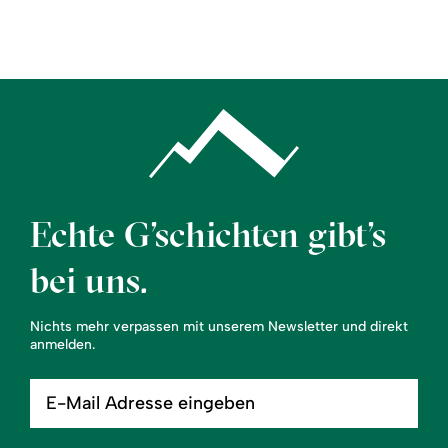
Region
Service
Echte G’schichten gibt’s
bei uns.
Nichts mehr verpassen mit unserem Newsletter und direkt
anmelden.
E-
Mail
Adresse
eingeben