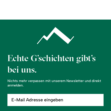
Region
Service
Echte G’schichten gibt’s
bei uns.
Nichts mehr verpassen mit unserem Newsletter und direkt
anmelden.
E-
Mail
Adresse
eingeben