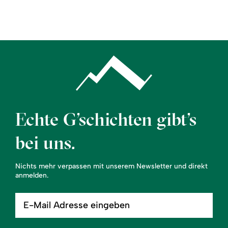
Region
Service
Echte G’schichten gibt’s
bei uns.
Nichts mehr verpassen mit unserem Newsletter und direkt
anmelden.
E-
Mail
Adresse
eingeben