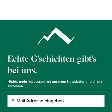
Region
Service
Echte G’schichten gibt’s
bei uns.
Nichts mehr verpassen mit unserem Newsletter und direkt
anmelden.
E-
Mail
Adresse
eingeben