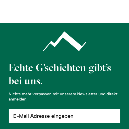
Region
Service
Echte G’schichten gibt’s
bei uns.
Nichts mehr verpassen mit unserem Newsletter und direkt
anmelden.
E-
Mail
Adresse
eingeben