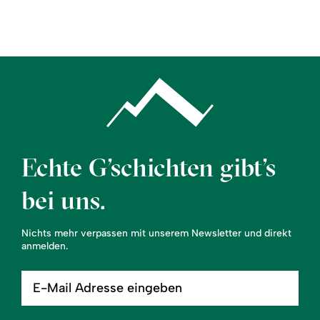
Region
Service
Echte G’schichten gibt’s
bei uns.
Nichts mehr verpassen mit unserem Newsletter und direkt
anmelden.
E-
Mail
Adresse
eingeben