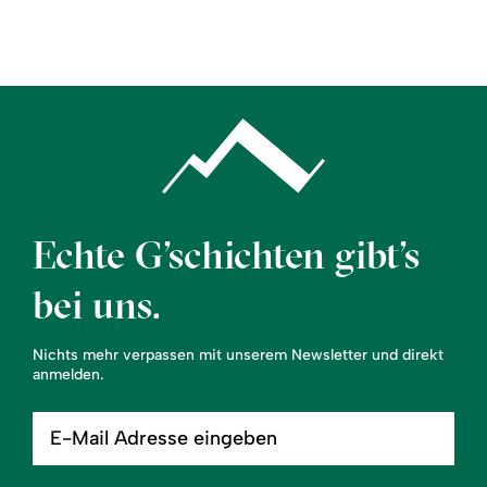
Region
Service
Echte G’schichten gibt’s
bei uns.
Nichts mehr verpassen mit unserem Newsletter und direkt
anmelden.
E-
Mail
Adresse
eingeben