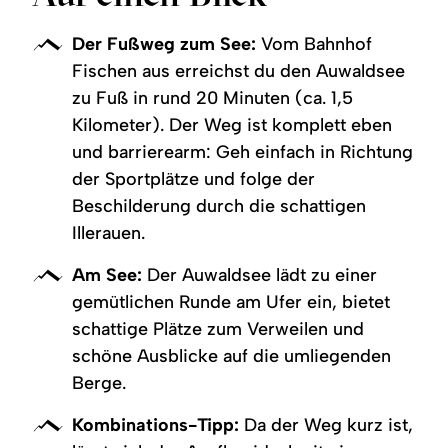
Ruhepavillons
Auwaldsee
und
bei
blickt
Fischen
Der Fußweg zum See:
Vom Bahnhof
auf
Fischen aus erreichst du den Auwaldsee
den
Auwaldsee
zu Fuß in rund 20 Minuten (ca. 1,5
in
Fischen
Kilometer). Der Weg ist komplett eben
und barrierearm: Geh einfach in Richtung
der Sportplätze und folge der
Beschilderung durch die schattigen
Illerauen.
Am See:
Der Auwaldsee lädt zu einer
gemütlichen Runde am Ufer ein, bietet
schattige Plätze zum Verweilen und
schöne Ausblicke auf die umliegenden
Berge.
Kombinations-Tipp:
Da der Weg kurz ist,