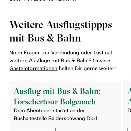
Weitere Ausflugstippps
mit Bus & Bahn
Noch Fragen zur Verbindung oder Lust auf
weitere Ausflüge mit Bus & Bahn? Unsere
Gästeinformationen
helfen Dir gerne weiter!
©
©
readmore:
read
Ausflug
Aus
Ausflug mit Bus & Bahn:
mit
mit
Bus
Bus
Forschertour Bolgenach
&
&
Bahn:
Bah
Dein Abenteuer startet an der
D
Forschertour
Aus
Bolgenach
zum
Bushaltestelle Balderschwang Dorf.
Auw