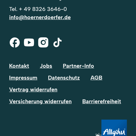
Tel.
+ 49 8326 3646-0
info@hoernerdoerfer.de
Facebook
Youtube
Instagram
Tik-
Tok
Kontakt
Jobs
Partner-Info
Impressum
Datenschutz
AGB
Vertrag widerrufen
Versicherung widerrufen
Barrierefreiheit
Volltextsuche
Suchtext
einfügen