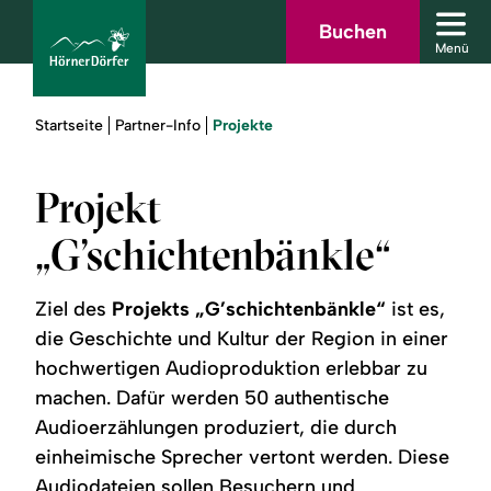
Zum
Zur
Zur
Zum
Buchen
Men
Hauptinhalt
Suche
Navigation
Footer
Menü
schl
springen
springen
springen
springen
Sie
Projekte
Startseite
Partner-Info
sind
hier:
Projekt
bcams
„G’schichtenbänkle“
Urlaub
Ziel des
Projekts „G’schichtenbänkle“
ist es,
buchen
die Geschichte und Kultur der Region in einer
hochwertigen Audioproduktion erlebbar zu
Sommer
machen. Dafür werden 50 authentische
Audioerzählungen produziert, die durch
Winter
einheimische Sprecher vertont werden. Diese
Audiodateien sollen Besuchern und