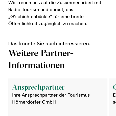
Wir freuen uns auf die Zusammenarbeit mit
Radio Tourism und darauf, das
„G’schichtenbänkle“ für eine breite
Öffentlichkeit zugänglich zu machen.
Das könnte Sie auch interessieren.
Weitere Partner-
Informationen
©
©
readmore:
read
Ansprechpartner
Gast
Ansprechpartner
wer
Ihre Ansprechpartner der Tourismus
E
Hörnerdörfer GmbH
s