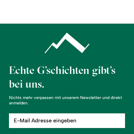
Region
Service
Echte G’schichten gibt’s
bei uns.
Nichts mehr verpassen mit unserem Newsletter und direkt
anmelden.
E-
Mail
Adresse
eingeben