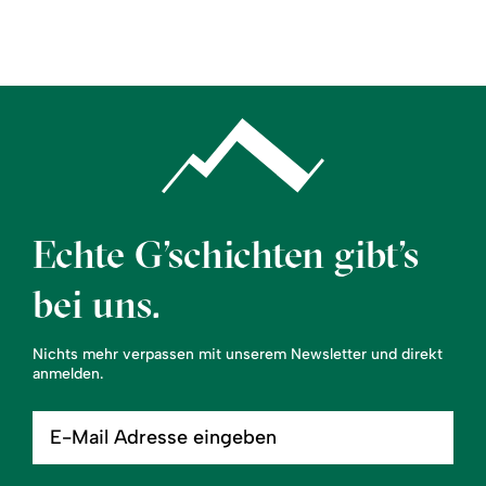
Region
Service
Echte G’schichten gibt’s
bei uns.
Nichts mehr verpassen mit unserem Newsletter und direkt
anmelden.
E-
Mail
Adresse
eingeben