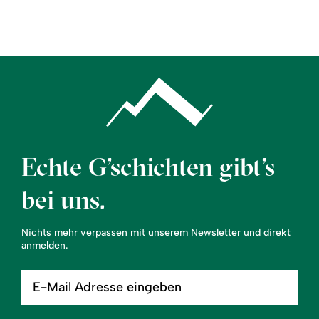
Region
Service
Echte G’schichten gibt’s
bei uns.
Nichts mehr verpassen mit unserem Newsletter und direkt
anmelden.
E-
Mail
Adresse
eingeben