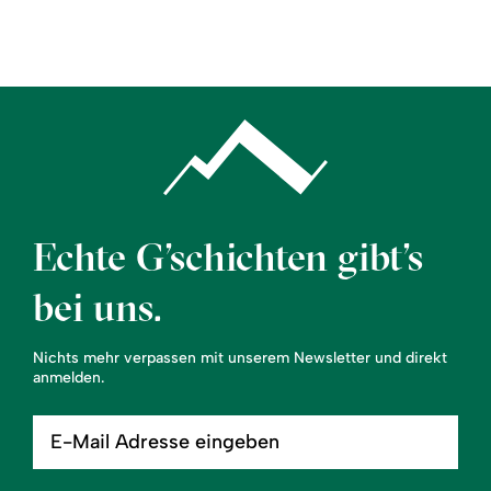
Region
Service
Echte G’schichten gibt’s
bei uns.
Nichts mehr verpassen mit unserem Newsletter und direkt
anmelden.
E-
Mail
Adresse
eingeben