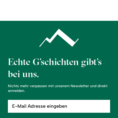
Region
Service
Echte G’schichten gibt’s
bei uns.
Nichts mehr verpassen mit unserem Newsletter und direkt
anmelden.
E-
Mail
Adresse
eingeben