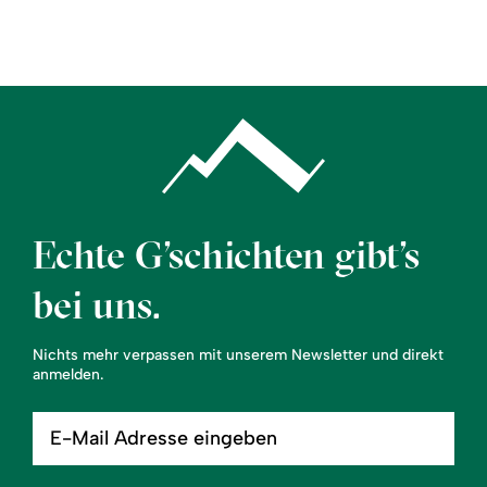
Region
Service
Echte G’schichten gibt’s
bei uns.
Nichts mehr verpassen mit unserem Newsletter und direkt
anmelden.
E-
Mail
Adresse
eingeben