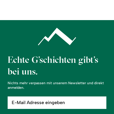
Region
Service
Echte G’schichten gibt’s
bei uns.
Nichts mehr verpassen mit unserem Newsletter und direkt
anmelden.
E-
Mail
Adresse
eingeben